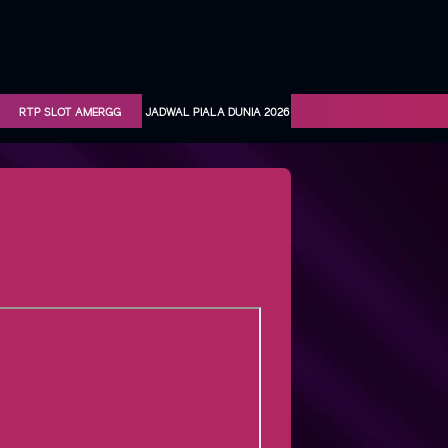
RTP SLOT AMERGG
JADWAL PIALA DUNIA 2026